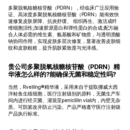
多聚脱氧核糖核苷酸（PDRN），经临床广泛应用验
证、高浓度多聚脱氧核糖核苷酸（PDRN）能有效快
速修复皮肤屏障、抗炎舒缓、 组织再生、激活成纤
维细胞活性;加速胶原蛋白和弹性蛋白的合成;配方融
合人体必需的维生素、氨基酸和矿物质，与透明质酸
钠协同作用，实现皮肤多层次修复，显著改善皮肤细
纹和皮肤粗糙，提升肌肤紧致度与光泽感。
贵公司多聚脱氧核糖核苷酸（PDRN）精
华液怎么样的?能确保无菌和稳定性吗?
当然，Rveiling®精华液，采用来自于提取挪威大西
洋鲑鱼生殖细胞，医疗注射级别的原料，无菌生产车
间内进行经灭菌、灌装至penicillin vial内，内壁无杂
质。可防篡改并防止污染。产品严格遵守医疗注射级
产品执行标准。