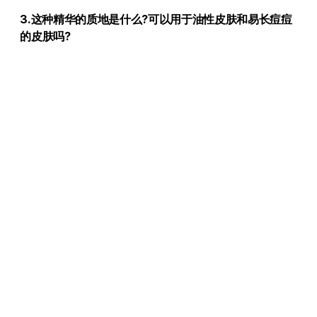
3.这种精华的质地是什么?可以用于油性皮肤和易长痘痘
的皮肤吗?
我们的修复精华采用柔和、快速吸收的清爽配方溶液，
不含常见刺激物质，有助干缓解因屏清受损提引起的炎
症。因此，油性和易长痘的皮肤可以放心使用，帮助稳
定皮肤状态，而不是加重问题。
4.使用这种精华后，皮肤情况需要多长时间才能改善?
皮肤屏障的修复是一个渐进的过程，通常需要数周时
间，即时缓解，从第一次使用就能感受到发红和紧绷感
的缓解。短期改善(1-2周):皮肤的于燥和脱皮现象将显著
减少，耐受性开始提升。长期效果（超过4周）：持续使
用可以显著加强屏障功能，恢复肌肤健康光泽、稳定性
和饱满度，在换季或受到刺激时不易产生过敏反应。
产品详情下载