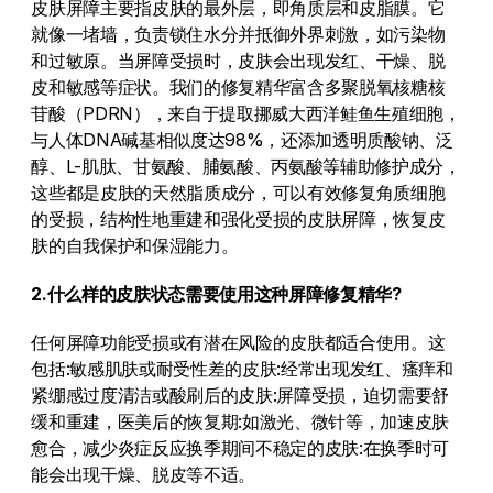
皮肤屏障主要指皮肤的最外层，即角质层和皮脂膜。它
就像一堵墙，负责锁住水分并抵御外界刺激，如污染物
和过敏原。当屏障受损时，皮肤会出现发红、干燥、脱
皮和敏感等症状。我们的修复精华富含多聚脱氧核糖核
苷酸（PDRN），来自于提取挪威大西洋鲑鱼生殖细胞，
与人体DNA碱基相似度达98%，还添加透明质酸钠、泛
醇、L-肌肽、甘氨酸、脯氨酸、丙氨酸等辅助修护成分，
这些都是皮肤的天然脂质成分，可以有效修复角质细胞
的受损，结构性地重建和强化受损的皮肤屏障，恢复皮
肤的自我保护和保湿能力。
2.什么样的皮肤状态需要使用这种屏障修复精华?
任何屏障功能受损或有潜在风险的皮肤都适合使用。这
包括:敏感肌肤或耐受性差的皮肤:经常出现发红、瘙痒和
紧绷感过度清洁或酸刷后的皮肤:屏障受损，迫切需要舒
缓和重建，医美后的恢复期:如激光、微针等，加速皮肤
愈合，减少炎症反应换季期间不稳定的皮肤:在换季时可
能会出现干燥、脱皮等不适。