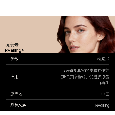
关于
解决方案
抗衰老
OEM/ODM
Rveiling®
博客
类型
抗衰老
咨询
迅速修复真实的皮肤损伤并
产品
应用
加强屏障基础、促进胶原蛋
白再生
原产地
中国
联系我们
Select Language
品牌名称
Rveiling
中文